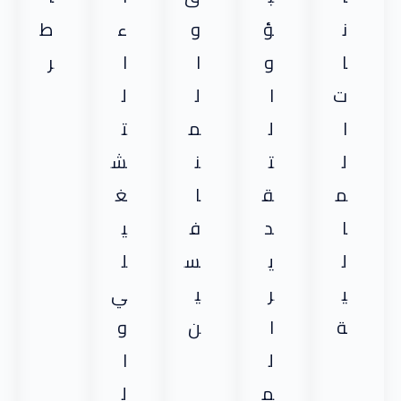
ن
ؤ
و
ء
ط
ا
و
ا
ا
ر
ت
ا
ل
ل
ا
ل
م
ت
ل
ت
ن
ش
م
ق
ا
غ
ا
د
ف
ي
ل
ي
س
ل
ي
ر
ي
ي
ة
ا
ن
و
ل
ا
م
ل