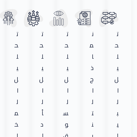
ت
ن
ت
ت
ت
ح
م
ح
ح
ح
ل
ا
ل
ل
ل
ي
ذ
ي
ي
ي
ل
ج
ل
ل
ل
ا
ا
ا
ا
ا
ل
ل
ل
ل
ل
ب
ت
س
أ
م
ي
ن
و
د
خ
ا
ب
ق
ا
ا